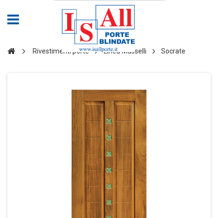
Rivestimenti porte
Linea Masselli
Socrate