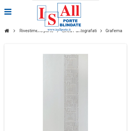
Rivestimenti porte
Linea Pantografati
Grafema